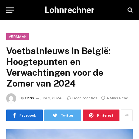
Lohnrechner
VERMAAK
Voetbalnieuws in België:
Hoogtepunten en
Verwachtingen voor de
Zomer van 2024
By
Chris
juni 5, 2024
Geen reacties
4 Mins Read
Facebook
Twitter
Pinterest